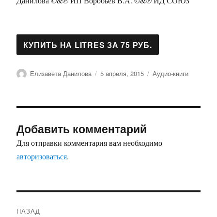
Данилова ©&℗ ИП Воробьев В.А. ©&℗ ИД СОЮЗ
Автор
Опубликовано
Рубрики
Елизавета Данилова
5 апреля, 2015
Аудио-книги
Добавить комментарий
Для отправки комментария вам необходимо
авторизоваться
.
Навигация
НАЗАД