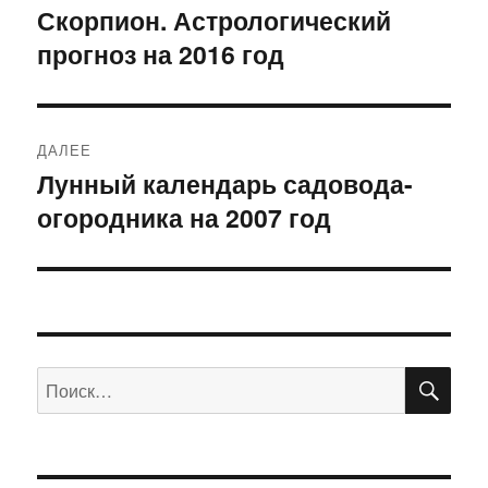
по
Скорпион. Астрологический
Предыдущая
прогноз на 2016 год
запись:
записям
ДАЛЕЕ
Лунный календарь садовода-
Следующая
огородника на 2007 год
запись:
ПО
Искать: