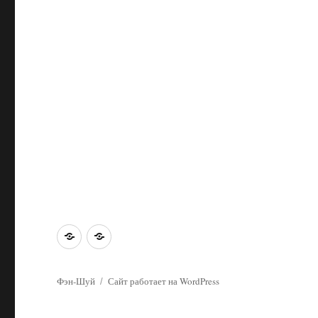
Главная
Об
этом
сайте
Фэн-Шуй
Сайт работает на WordPress