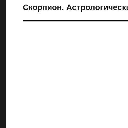
Скорпион. Астрологически
Следующая
запись: