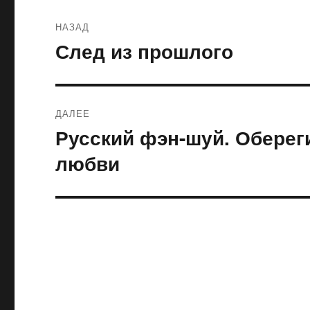
Навигация
НАЗАД
по
След из прошлого
Предыдущая
запись:
записям
ДАЛЕЕ
Русский фэн-шуй. Обереги
Следующая
запись:
любви