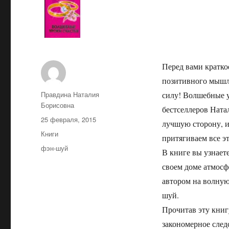
Перед вами кратк
позитивного мышле
Автор
Правдина Наталия
силу! Волшебные 
Борисовна
бестселлеров Ната
Опубликовано
25 февраля, 2015
лучшую сторону, и
Рубрики
Книги
притягиваем все э
Метки
фэн-шуй
В книге вы узнает
своем доме атмосф
автором на волную
шуй.
Прочитав эту книг
закономерное след