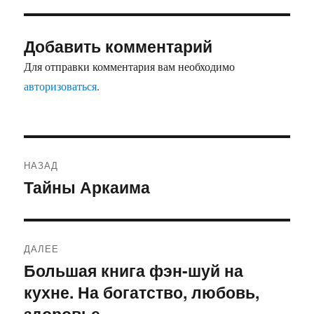
Добавить комментарий
Для отправки комментария вам необходимо
авторизоваться
.
Навигация
НАЗАД
по
Тайны Аркаима
Предыдущая
запись:
записям
ДАЛЕЕ
Большая книга фэн-шуй на
Следующая
кухне. На богатство, любовь,
запись:
здоровье