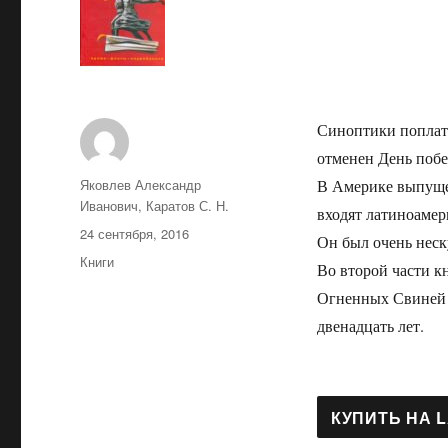
Синоптики поплати
отменен День побе
Автор
Яковлев Александр
В Америке выпущен
Иванович, Каратов С. Н.
входят латиноамер
Опубликовано
24 сентября, 2016
Он был очень неск
Рубрики
Книги
Во второй части к
Огненных Свиней 
двенадцать лет.