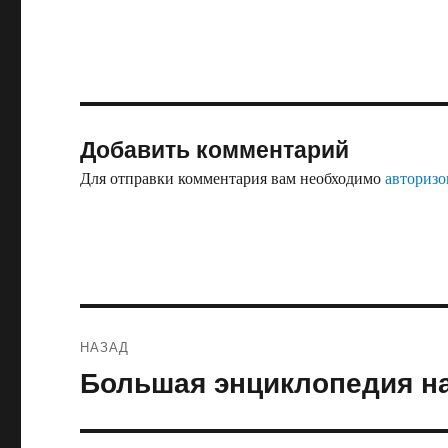
Добавить комментарий
Для отправки комментария вам необходимо
авторизо
Навигация
НАЗАД
по
Большая энциклопедия н
Предыдущая
запись:
записям