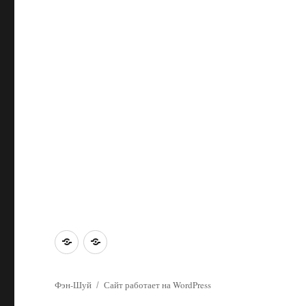
Главная
Об
этом
сайте
Фэн-Шуй
Сайт работает на WordPress