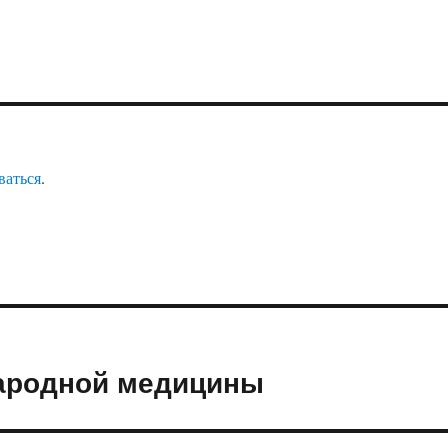
ваться
.
ародной медицины