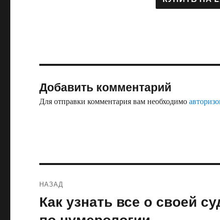
Добавить комментарий
Для отправки комментария вам необходимо
авторизо
Навигация
НАЗАД
по
Как узнать все о своей с
Предыдущая
запись:
записям
по нумерологии