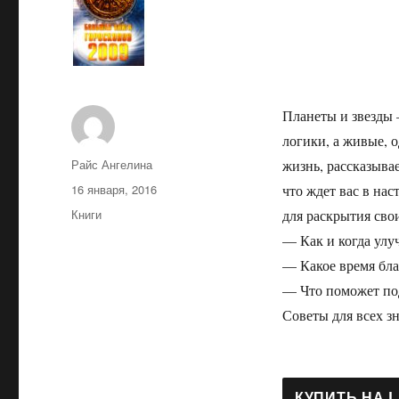
Планеты и звезды 
логики, а живые, 
Автор
Райс Ангелина
жизнь, рассказыва
Опубликовано
16 января, 2016
что ждет вас в на
Рубрики
Книги
для раскрытия сво
— Как и когда улу
— Какое время бл
— Что поможет по
Советы для всех з