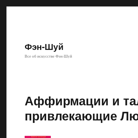
Фэн-Шуй
Все об искусстве Фэн-Шуй
Аффирмации и та
привлекающие Л