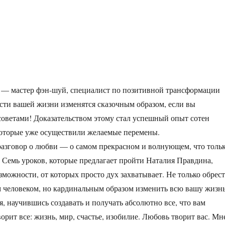
 — мастер фэн-шуй, специалист по позитивной трансформации
асти вашей жизни изменятся сказочным образом, если вы
 советами! Доказательством этому стал успешный опыт сотен
которые уже осуществили желаемые перемены.
разговор о любви — о самом прекрасном и волнующем, что толь
. Семь уроков, которые предлагает пройти Наталия Правдина,
зможности, от которых просто дух захватывает. Не только обрес
 человеком, но кардинальным образом изменить всю вашу жизн
ся, научившись создавать и получать абсолютно все, что вам
орит все: жизнь, мир, счастье, изобилие. Любовь творит вас. Мн