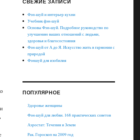
СВЕЖИЕ ЗАПИСИ
Фэн-шуй и интерьер кухни
Учебник фэн-шуй
Основы Фэн-шуй. Подробное руководство по
улучшению ваших отношений с людьми,
здоровья и благосостояния
Фэн-шуй от А до Я. Искусство жить в гармонии с
природой
Фэншуй для изобилия
ко
ПОПУЛЯРНОЕ
Здоровье женщины
ти
Фэн-шуй для любви. 168 практических советов
ь
Аэростат: Течения и Земли
е
Рак. Гороскоп на 2009 год