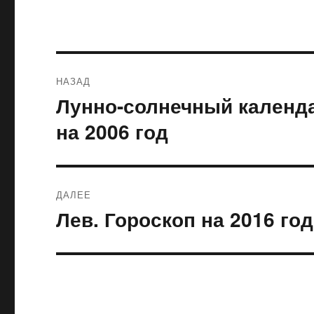
Навигация
НАЗАД
по
Лунно-солнечный календа
Предыдущая
запись:
записям
на 2006 год
ДАЛЕЕ
Лев. Гороскоп на 2016 год
Следующая
запись: