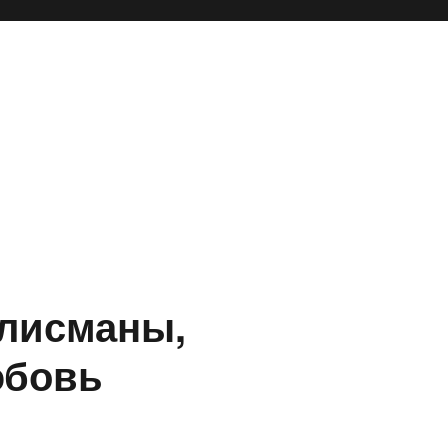
лисманы,
юбовь