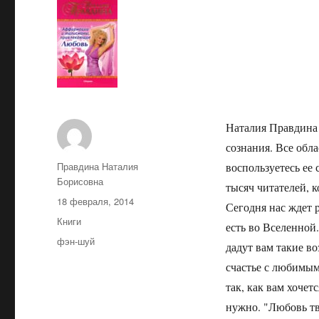
Наталия Правдина
сознания. Все обл
Автор
Правдина Наталия
воспользуетесь ее
Борисовна
тысяч читателей, 
Опубликовано
18 февраля, 2014
Сегодня нас ждет 
Рубрики
Книги
есть во Вселенной
Метки
фэн-шуй
дадут вам такие во
счастье с любимым
так, как вам хочет
нужно. "Любовь тв