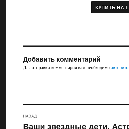
Добавить комментарий
Для отправки комментария вам необходимо
авторизо
Навигация
НАЗАД
по
Ваши звездные дети. Ас
Предыдущая