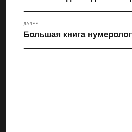
запись:
записям
ДАЛЕЕ
Большая книга нумероло
Следующая
запись: