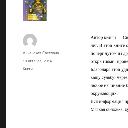
Автор книги — Св
лет. В этой книге 
Автор
Анненская Светлана
почерпнутом из др
Опубликовано
13 октября, 2014
открытиями, прове
Рубрики
Книги
Благодаря этой уд
вашу судьбу. Чере
любое начинание б
окружающих.
Вся информация пр
Мягкая обложка, б