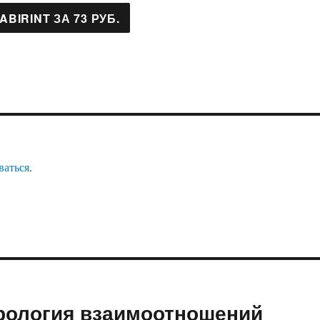
ваться
.
трология взаимоотношений