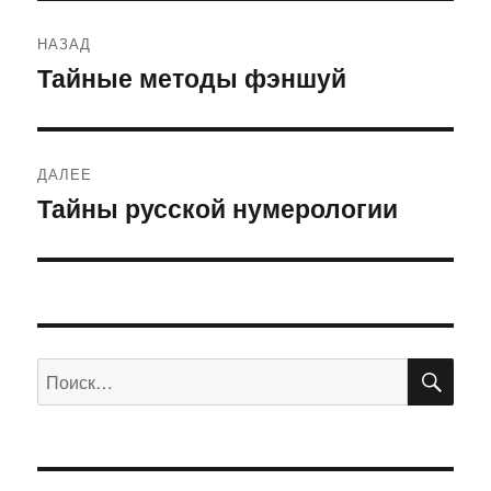
Навигация
НАЗАД
по
Тайные методы фэншуй
Предыдущая
запись:
записям
ДАЛЕЕ
Тайны русской нумерологии
Следующая
запись:
ПО
Искать: