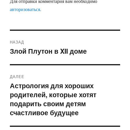
Для отправки комментария вам необходимо
авторизоваться
.
Навигация
НАЗАД
по
Злой Плутон в XII доме
Предыдущая
запись:
записям
ДАЛЕЕ
Астрология для хороших
Следующая
родителей, которые хотят
запись:
подарить своим детям
счастливое будущее