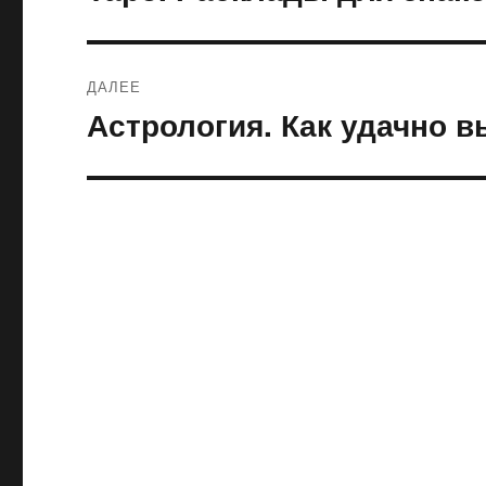
запись:
записям
ДАЛЕЕ
Астрология. Как удачно в
Следующая
запись: