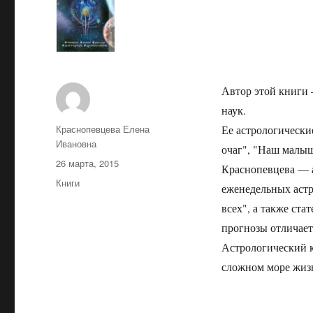
Автор этой книги 
наук.
Автор
Краснопевцева Елена
Ее астрологическ
Ивановна
очаг", "Наш малыш
Опубликовано
26 марта, 2015
Краснопевцева — а
Рубрики
Книги
еженедельных астр
всех", а также ста
прогнозы отличает
Астрологический 
сложном море жиз