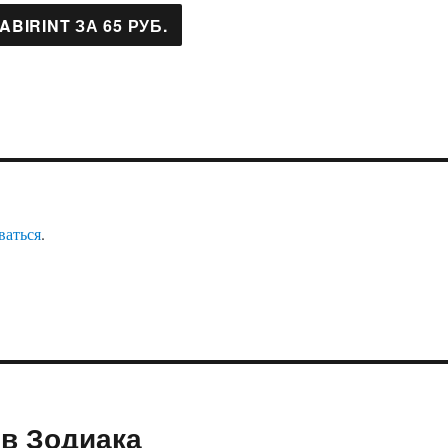
ваться
.
ов Зодиака