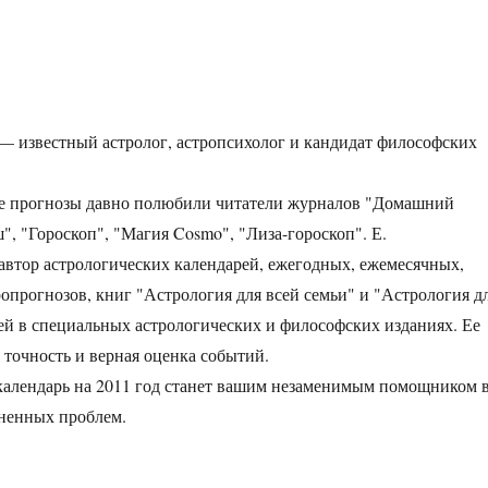
— известный астролог, астропсихолог и кандидат философских
ие прогнозы давно полюбили читатели журналов "Домашний
", "Гороскоп", "Магия Cosmo", "Лиза-гороскоп". Е.
втор астрологических календарей, ежегодных, ежемесячных,
опрогнозов, книг "Астрология для всей семьи" и "Астрология д
тей в специаль­ных астрологических и философских изданиях. Ее
 точность и верная оценка событий.
календарь на 2011 год станет вашим незаменимым помощником 
ненных про­блем.