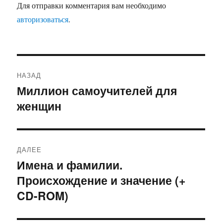
Для отправки комментария вам необходимо
авторизоваться
.
Навигация
НАЗАД
по
Миллион самоучителей для
Предыдущая
женщин
запись:
записям
ДАЛЕЕ
Имена и фамилии.
Следующая
Происхождение и значение (+
запись:
CD-ROM)