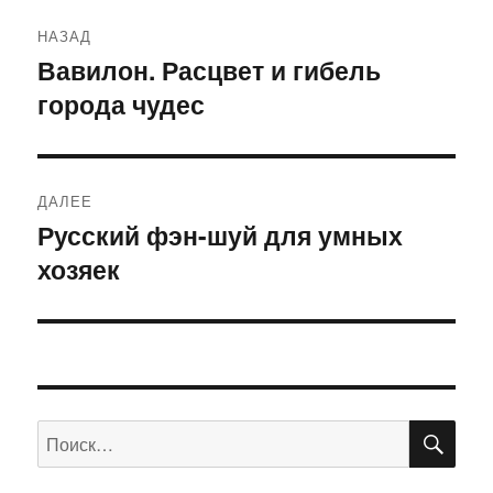
Навигация
НАЗАД
по
Вавилон. Расцвет и гибель
Предыдущая
города чудес
запись:
записям
ДАЛЕЕ
Русский фэн-шуй для умных
Следующая
хозяек
запись:
ПО
Искать: