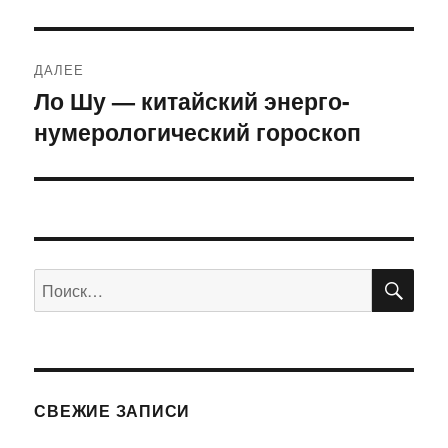
ДАЛЕЕ
Ло Шу — китайский энерго-
Следующая
нумерологический гороскоп
запись:
ПО
Искать:
СВЕЖИЕ ЗАПИСИ