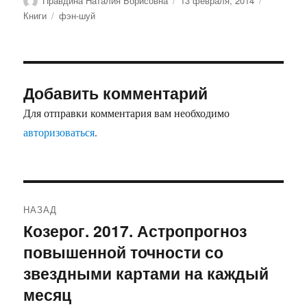
Правдина Наталия Борисовна
13 февраля, 2014
Метки
Книги
фэн-шуй
Добавить комментарий
Для отправки комментария вам необходимо
авторизоваться
.
Навигация
НАЗАД
по
Козерог. 2017. Астропрогноз
Предыдущая
повышенной точности со
запись:
записям
звездными картами на каждый
месяц