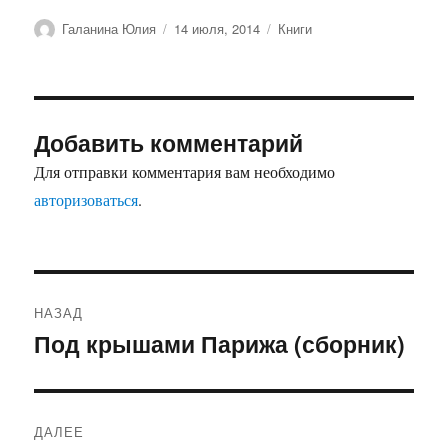
Автор
Опубликовано
Рубрики
Галанина Юлия
14 июля, 2014
Книги
Добавить комментарий
Для отправки комментария вам необходимо
авторизоваться
.
Навигация
НАЗАД
по
Под крышами Парижа (сборник)
Предыдущая
запись:
записям
ДАЛЕЕ